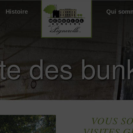
Histoire
Qui som
ite des bun
VOUS SO
VISITES 