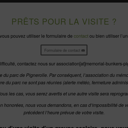
PRÊTS POUR LA VISITE ?
 vous pouvez utiliser le formulaire de
contact
ou bien utiliser l’
Formulaire de contact
ifficulté, contactez nous sur association[at]memorial-bunkers-pi
ure du parc de Pignerolle. Par conséquent, l’association du mémor
re du parc ne sont pas réunies (alerte météo, fermeture administra
ous les cas, vous serez avertis et une autre visite sera reprog
n honorées, nous vous demandons, en cas d’impossibilité de vo
précédent l’heure prévue de votre visite.
ou d’une visite d’un groupe scolaire, nous vous