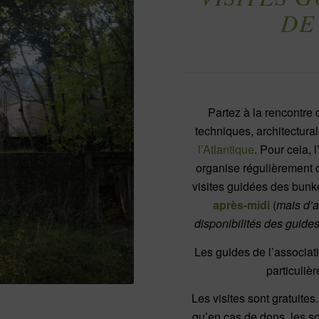
DE
Partez à la rencontre 
techniques, architectura
l’Atlantique
. Pour cela,
organise régulièrement 
visites guidées des bunk
après-midi
(
mais d’a
disponibilités des guid
Les guides de l’associat
particuliè
Les visites sont gratuites
qu’en cas de dons, les s