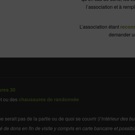
l’association et à rempli
L’association étant
reconn
demander un 
ures 30
t ou des
chaussures de randonnée
 serait pas de la partie ou de quoi se couvrir (
l’intérieur des b
té de dons en fin de visite y compris en carte bancaire et possibi