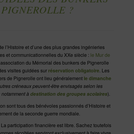
 PIGNEROLLE ?
de l’Histoire et d’une des plus grandes ingénieries
les et communicationnelles du XXe siècle :
le Mur de
 l’association du Mémorial des bunkers de Pignerolle
des visites guidées sur
réservation obligatoire
. Les
ers de Pignerolle ont lieu généralement
le dimanche
utres créneaux peuvent-être envisagés selon les
es notamment à
destination des groupes scolaires
).
ion sont tous des bénévoles passionnés d’Histoire et
rement de la seconde guerre mondiale.
. La participation financière est libre. Sachez toutefois
ommes récoltées serviront exclusivement à faire vivre