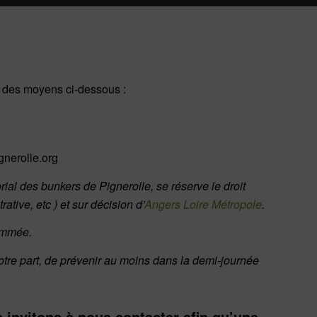
un des moyens ci-dessous :
gnerolle.org
ial des bunkers de Pignerolle, se réserve le droit
tive, etc ) et sur décision d’
Angers Loire Métropole
.
rammée.
tre part, de prévenir au moins dans la demi-journée
 invitons à nous contacter afin qu’une