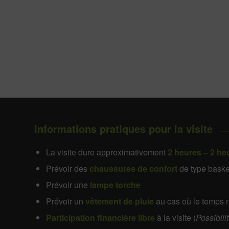
Informations pratiques pour la visite
La visite dure approximativement
2 heures – 2 he
Prévoir des
chaussures de confort
de type baske
Prévoir une
lampe torche
Prévoir un
vêtement de pluie
au cas où le temps ne
Participation financière libre
à la visite (
Possibili