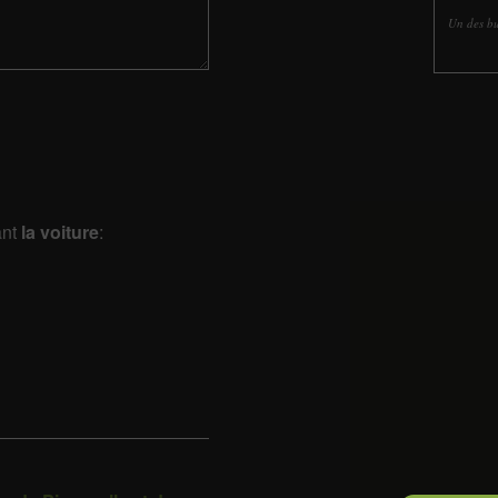
Un des bu
ant
la voiture
: