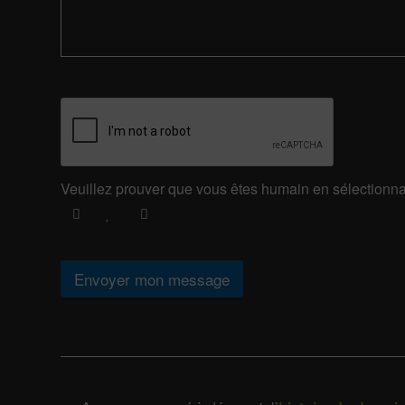
r
o
v
o
t
r
e
*
Veuillez prouver que vous êtes humain en sélectionn
Envoyer mon message