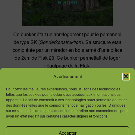
etagen
Ce bunker était un abri/logement pour le personnel
de type SK (
Sonderkonstruktion
). Sa structure était
complétée par un mirador en bois armé d’une pièce
de 2cm de Flak 28. Ce bunker permettait de loger
l’équipage de la Flak.
Avertissement
Pour offrir les meilleures expériences, nous utilisons des technologies
telles que les cookies pour stocker et/ou accéder aux informations des
appareils. Le fait de consentir à ces technologies nous permettra de traiter
Vous souhaitez réaliser une visite des bunkers de
des données telles que le comportement de navigation ou les ID uniques
Pignerolle ? N’hésitez pas à vous rendre sur la page
sur ce site. Le fait de ne pas consentir ou de retirer son consentement peut
avoir un effet négatif sur certaines caractéristiques et fonctions.
visite
et à nous
contacter
pour réserver votre visite !
Accepter