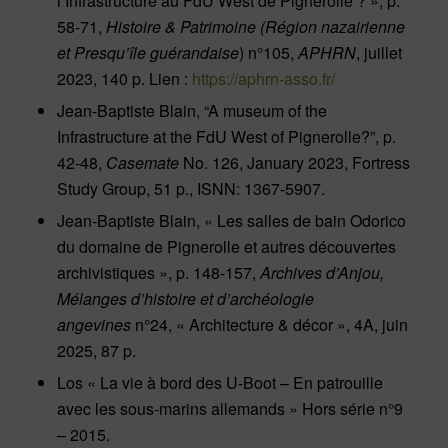
l’Infrastructure au FdU West de Pignerolle ? », p.
58-71,
Histoire & Patrimoine (Région nazairienne
et Presqu’île guérandaise
) n°105,
APHRN
, juillet
2023, 140 p. Lien :
https://aphrn-asso.fr/
Jean-Baptiste Blain, “A museum of the
Infrastructure at the FdU West of Pignerolle?”, p.
42-48,
Casemate
No. 126, January 2023, Fortress
Study Group, 51 p., ISNN: 1367-5907.
Jean-Baptiste Blain, « Les salles de bain Odorico
du domaine de Pignerolle et autres découvertes
archivistiques », p. 148-157,
Archives d’Anjou,
Mélanges d’histoire et d’archéologie
angevines
n°24, « Architecture & décor », 4A, juin
2025, 87 p.
Los « La vie à bord des U-Boot – En patrouille
avec les sous-marins allemands » Hors série n°9
– 2015.