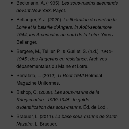
Beckmann, A. (1935).
Les sous-marins allemands
devant New-York
. Payot.
Bellanger, Y. J. (2020).
La libération du nord de la
Loire et la bataille d’Angers. In Août-septembre
1944, les Américains au nord de la Loire
. Yves J.
Bellanger.
Bergère, M., Tellier, P., & Guillet, S. (n.d.).
1940-
1945 : des Angevins en résistance
. Archives
départementales du Maine et Loire.
Berrafato, L. (2012).
U-Boot 1942
.Heimdal-
Magazine Uniformes.
Bishop, C. (2008).
Les sous-marins de la
Kriegsmarine : 1939-1945 : le guide
d’identification des sous-marins
. Éd. de Lodi.
Braeuer, L. (2011).
La base sous-marine de Saint-
Nazaire
. L. Braeuer.