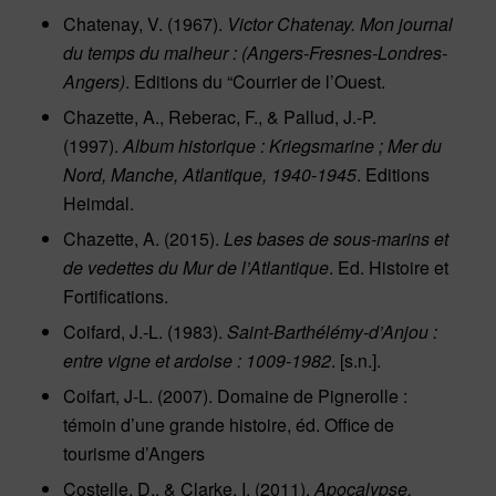
Chatenay, V. (1967).
Victor Chatenay. Mon journal
du temps du malheur : (Angers-Fresnes-Londres-
Angers)
. Editions du “Courrier de l’Ouest.
Chazette, A., Reberac, F., & Pallud, J.-P.
(1997).
Album historique : Kriegsmarine ; Mer du
Nord, Manche, Atlantique, 1940-1945
. Editions
Heimdal.
Chazette, A. (2015).
Les bases de sous-marins et
de vedettes du Mur de l’Atlantique
. Ed. Histoire et
Fortifications.
Coifard, J.-L. (1983).
Saint-Barthélémy-d’Anjou :
entre vigne et ardoise : 1009-1982
. [s.n.].
Coifart, J-L. (2007).
Domaine de Pignerolle :
témoin d’une grande histoire
, éd. Office de
tourisme d’Angers
Costelle, D., & Clarke, I. (2011).
Apocalypse,