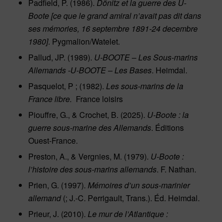
Padfield, P. (1986).
Dönitz et la guerre des U-
Boote [ce que le grand amiral n’avait pas dit dans
ses mémories, 16 septembre 1891-24 decembre
1980]
. Pygmalion/Watelet.
Pallud, JP. (1989).
U-BOOTE – Les Sous-marins
Allemands -U-BOOTE – Les Bases
. Heimdal.
Pasquelot, P ; (1982).
Les sous-marins de la
France libre.
‎ France loisirs
Piouffre, G., & Crochet, B. (2025).
U-Boote : la
guerre sous-marine des Allemands
. Éditions
Ouest-France.
Preston, A., & Vergnies, M. (1979).
U-Boote :
l’histoire des sous-marins allemands
. F. Nathan.
Prien, G. (1997).
Mémoires d’un sous-marinier
allemand
(; J.-C. Perrigault, Trans.). Éd. Heimdal.
Prieur, J. (2010).
Le mur de l’Atlantique :