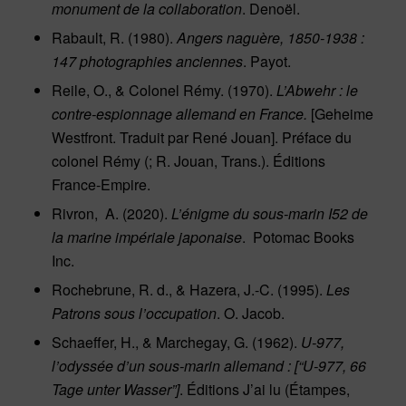
monument de la collaboration
. Denoël.
Rabault, R. (1980).
Angers naguère, 1850-1938 :
147 photographies anciennes
. Payot.
Reile, O., & Colonel Rémy. (1970).
L’Abwehr : le
contre-espionnage allemand en France.
[Geheime
Westfront. Traduit par René Jouan]. Préface du
colonel Rémy (; R. Jouan, Trans.). Éditions
France-Empire.
Rivron, A. (2020).
L’énigme du sous-marin I52 de
la marine impériale japonaise
. Potomac Books
Inc.
Rochebrune, R. d., & Hazera, J.-C. (1995).
Les
Patrons sous l’occupation
. O. Jacob.
Schaeffer, H., & Marchegay, G. (1962).
U-977,
l’odyssée d’un sous-marin allemand : [“U-977, 66
Tage unter Wasser”]
. Éditions J’ai lu (Étampes,