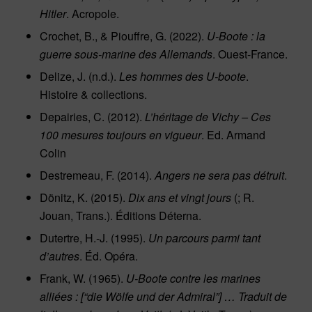
Hitler
. Acropole.
Crochet, B., & Piouffre, G. (2022).
U-Boote : la
guerre sous-marine des Allemands
. Ouest-France.
Delize, J. (n.d.).
Les hommes des U-boote
.
Histoire & collections.
Depairies, C. (2012).
L’héritage de Vichy – Ces
100 mesures toujours en vigueur
. Ed. Armand
Colin
Destremeau, F. (2014).
Angers ne sera pas détruit
.
Dönitz, K. (2015).
Dix ans et vingt jours
(; R.
Jouan, Trans.). Éditions Déterna.
Dutertre, H.-J. (1995).
Un parcours parmi tant
d’autres
. Éd. Opéra.
Frank, W. (1965).
U-Boote contre les marines
alliées : [“die Wölfe und der Admiral”] … Traduit de