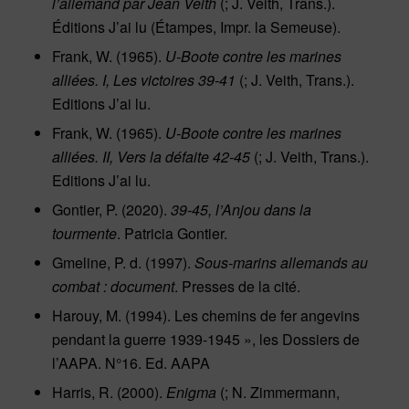
l’allemand par Jean Veith
(; J. Veith, Trans.).
Éditions J’ai lu (Étampes, Impr. la Semeuse).
Frank, W. (1965).
U-Boote contre les marines
alliées. I, Les victoires 39-41
(; J. Veith, Trans.).
Editions J’ai lu.
Frank, W. (1965).
U-Boote contre les marines
alliées. II, Vers la défaite 42-45
(; J. Veith, Trans.).
Editions J’ai lu.
Gontier, P. (2020).
39-45, l’Anjou dans la
tourmente
. Patricia Gontier.
Gmeline, P. d. (1997).
Sous-marins allemands au
combat : document
. Presses de la cité.
Harouy, M. (1994).
Les chemins de fer angevins
pendant la guerre 1939-1945
», les Dossiers de
l’AAPA. N°16. Ed. AAPA
Harris, R. (2000).
Enigma
(; N. Zimmermann,