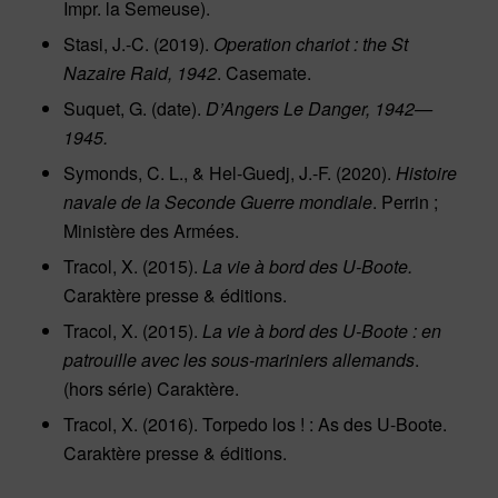
Impr. la Semeuse).
Stasi, J.-C. (2019).
Operation chariot : the St
Nazaire Raid, 1942
. Casemate.
Suquet, G. (date).
D’Angers Le Danger, 1942—
1945.
Symonds, C. L., & Hel-Guedj, J.-F. (2020).
Histoire
navale de la Seconde Guerre mondiale
. Perrin ;
Ministère des Armées.
Tracol, X. (2015).
La vie à bord des U-Boote.
Caraktère presse & éditions.
Tracol, X. (2015).
La vie à bord des U-Boote : en
patrouille avec les sous-mariniers allemands
.
(hors série) Caraktère.
Tracol, X. (2016). Torpedo los ! :
As des U-Boote
.
Caraktère presse & éditions.