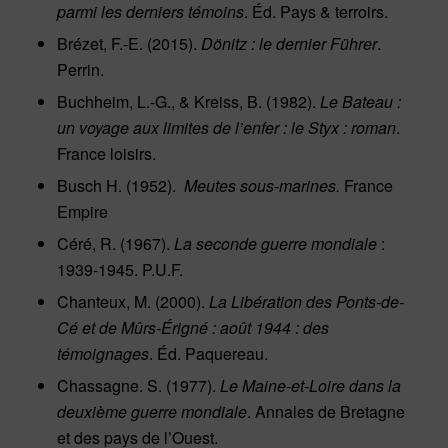
parmi les derniers témoins
. Éd. Pays & terroirs.
Brézet, F.-E. (2015).
Dönitz : le dernier Führer
.
Perrin.
Buchheim, L.-G., & Kreiss, B. (1982).
Le Bateau :
un voyage aux limites de l’enfer : le Styx : roman
.
France loisirs.
Busch H. (1952).
Meutes sous-marines.
France
Empire
Céré, R. (1967).
La seconde guerre mondiale
:
1939-1945. P.U.F.
Chanteux, M. (2000).
La Libération des Ponts-de-
Cé et de Mûrs-Érigné : août 1944 : des
témoignages
. Éd. Paquereau.
Chassagne. S. (1977).
Le Maine-et-Loire dans la
deuxième guerre mondiale
. Annales de Bretagne
et des pays de l’Ouest.