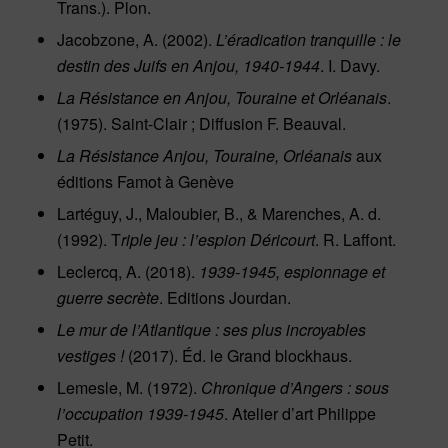
Trans.). Plon.
Jacobzone, A. (2002).
L’éradication tranquille : le
destin des Juifs en Anjou, 1940-1944
. I. Davy.
La Résistance en Anjou, Touraine et Orléanais
.
(1975). Saint-Clair ; Diffusion F. Beauval.
La Résistance Anjou, Touraine, Orléanais
aux
éditions Famot à Genève
Lartéguy, J., Maloubier, B., & Marenches, A. d.
(1992). T
riple jeu : l’espion Déricourt
. R. Laffont.
Leclercq, A. (2018).
1939-1945, espionnage et
guerre secrète
. Editions Jourdan.
Le mur de l’Atlantique : ses plus incroyables
vestiges !
(2017). Éd. le Grand blockhaus.
Lemesle, M. (1972).
Chronique d’Angers : sous
l’occupation 1939-1945
. Atelier d’art Philippe
Petit.