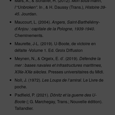
Mars, A., & Schäffer, H. (2012).
Mon sous-marin,
l’“Unbroken”.
In , & H. Daussy (Trans.),
Histoire 39-
45
. Jourdan.
Maucourt, L. (2004).
Angers, Saint-Barthélémy-
d’Anjou : capitale de la Pologne, 1939-1940
.
Cheminements.
Maurette, J-L. (2019). U-Boote, de victoire en
défaite -Volume 1. Ed. Groix Diffusion
Meynen, N., & Orgeix, E. d’. (2019).
Défendre la
mer : bases navales et infrastructures maritimes,
XIXe-XXe siècles
. Presses universitaires du Midi.
Noli, J. (1972).
Les Loups de l’amiral
. Le Livre de
poche.
Padfield, P. (2021).
Dönitz et la guerre des U-
Boote
(; G. Marchegay, Trans.; Nouvelle édition).
Tallandier.